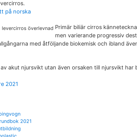
vercirros.
ott på norska
Primär biliär cirros känneteckn
men varierande progressiv dest
allgångarna med åtföljande biokemisk och ibland även 
av akut njursvikt utan även orsaken till njursvikt har 
re 2021
pingvogn
grundbok 2021
tbildning
holastic