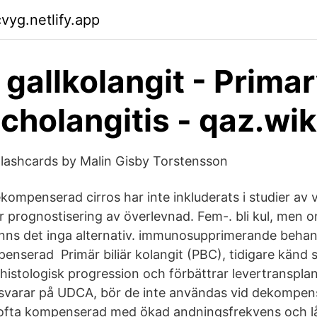
vyg.netlify.app
 gallkolangit - Prima
 cholangitis - qaz.wik
lashcards by Malin Gisby Torstensson
ompenserad cirros har inte inkluderats i studier av v
r prognostisering av överlevnad. Fem-. bli kul, men 
finns det inga alternativ. immunosupprimerande behand
enserad Primär biliär kolangit (PBC), tidigare känd s
r histologisk progression och förbättrar levertransplan
 svarar på UDCA, bör de inte användas vid dekompens
 ofta kompenserad med ökad andningsfrekvens och l