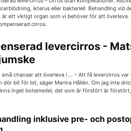
rad levercirros – cirros utan komplikationer. Ascite
ricerblödning, ikterus eller bakteriell Behandling vi
t är ett viktigt organ som vi behöver för att överleva. 
kompenserad cirros.
nserad levercirros - Mat
Ljumske
små chanser att överleva i … – Att få levercirros var
dör bit för bit, säger Marina Hållén. Om jag inte dric
inns inget botemedel, det som är förstört är förstört,
andling inklusive pre- och posto
g