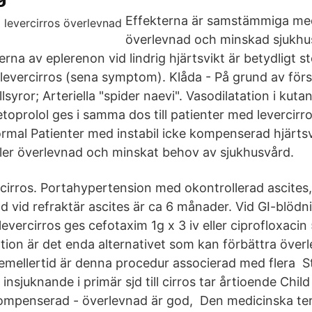
Effekterna är samstämmiga me
överlevnad och minskad sjukhu
terna av eplerenon vid lindrig hjärtsvikt är betydligt 
evercirros (sena symptom). Klåda - På grund av för
lsyror; Arteriella "spider naevi". Vasodilatation i kutan
toprolol ges i samma dos till patienter med levercirro
rmal Patienter med instabil icke kompenserad hjärts
ler överlevnad och minskat behov av sjukhusvård.
rros. Portahypertension med okontrollerad ascites,
 vid refraktär ascites är ca 6 månader. Vid GI-blödn
vercirros ges cefotaxim 1g x 3 iv eller ciprofloxaci
tion är det enda alternativet som kan förbättra över
 emellertid är denna procedur associerad med flera S
insjuknande i primär sjd till cirros tar årtioende Child
ompenserad - överlevnad är god, Den medicinska te