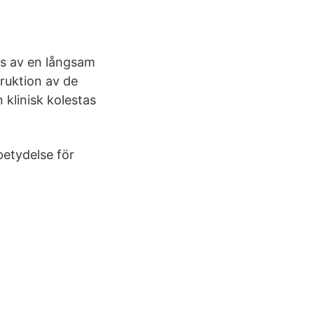
as av en långsam
ruktion av de
klinisk kole­stas
betydelse för