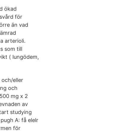
d ökad
svård för
större än vad
sämrad
a arterioli.
s som till
vikt ( lungödem,
 och/eller
ing och
n 500 mg x 2
levnaden av
tart studying
 pugh A: få elelr
rmen för