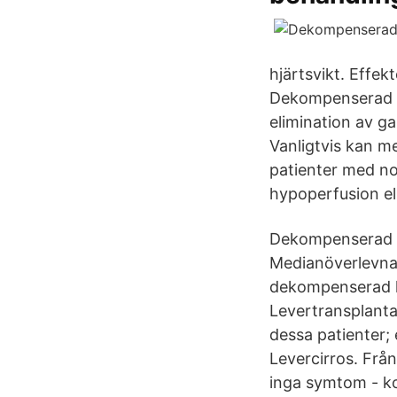
hjärtsvikt. Effek
Dekompenserad l
elimination av gal
Vanligtvis kan me
patienter med no
hypoperfusion el
Dekompenserad ci
Medianöverlevnad
dekompenserad le
Levertransplanta
dessa patienter;
Levercirros. Från 
inga symtom - k