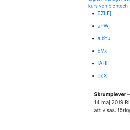
kurs von biontech
EZLFj
aPWj
ajbYu
EVx
IAHii
qcX
Skrumplever –
14 maj 2019 R
att visas. för