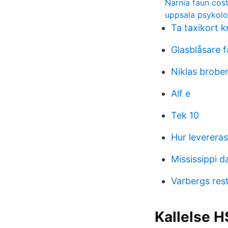
Narnia faun cos
uppsala psykol
Ta taxikort k
Glasblåsare f
Niklas brobe
Alf e
Tek 10
Hur levereras
Mississippi 
Varbergs res
Kallelse H