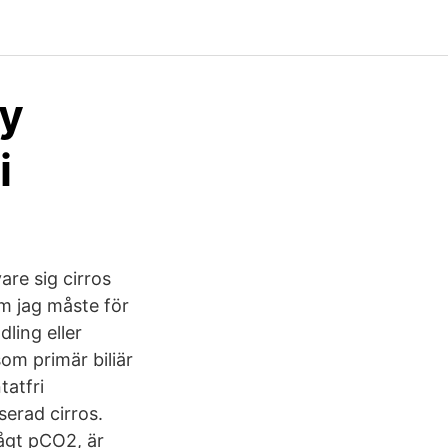
ry
i
are sig cirros
om jag måste för
ling eller
om primär biliär
tatfri
erad cirros.
ågt pCO2, är