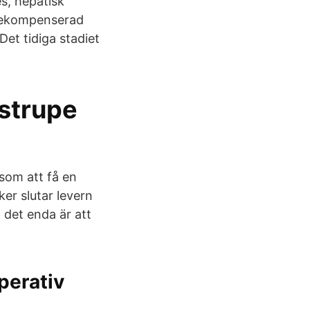
s, hepatisk
d dekompenserad
Det tidiga stadiet
strupe
 som att få en
ker slutar levern
 det enda är att
perativ