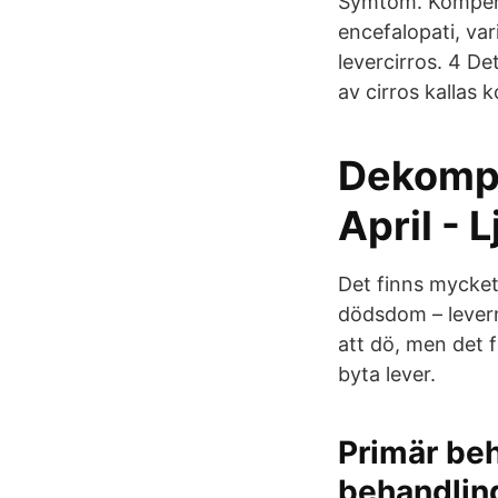
Symtom. Kompense
encefalopati, va
levercirros. 4 De
av cirros kallas 
Dekompe
April - 
Det finns mycket 
dödsdom – levern 
att dö, men det f
byta lever.
Primär beh
behandlin