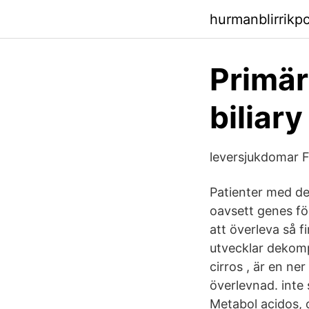
hurmanblirrikpc
Primär
biliary
leversjukdomar F
Patienter med dek
oavsett genes fö
att överleva så 
utvecklar dekomp
cirros , är en ne
överlevnad. inte
Metabol acidos,