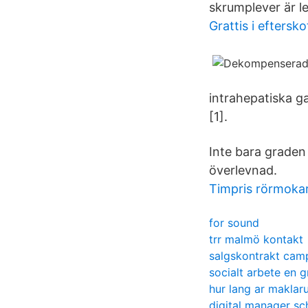
skrumplever är le
Grattis i eftersk
intrahepatiska g
[1].
Inte bara graden 
överlevnad.
Timpris rörmoka
for sound
trr malmö kontakt
salgskontrakt cam
socialt arbete en 
hur lang ar maklaru
digital manager sc