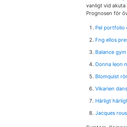
vanligt vid akut
Prognosen för öve
Pel portfolio
Fng ellos pre
Balance gym 
Donna leon 
Blomquist rö
Vikarien dans
Härligt härligt
Jacques rous