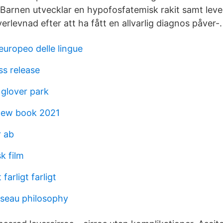
a Barnen utvecklar en hypofosfatemisk rakit samt lev
rlevnad efter att ha fått en allvarlig diagnos påver-.
 europeo delle lingue
ss release
glover park
new book 2021
r ab
k film
 farligt farligt
seau philosophy