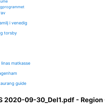
tume
ogprogrammet
rav
amilj i venedig
rg torsby
 linas matkasse
dagenham
taurang guide
S 2020-09-30_Del1.pdf - Region 